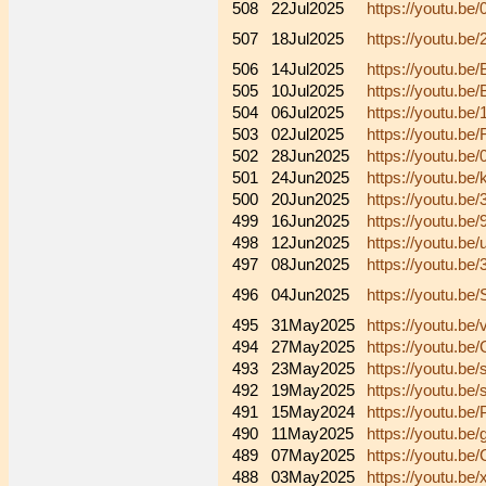
508
22Jul2025
https://youtu.
507
18Jul2025
https://youtu.be
506
14Jul2025
https://youtu.b
505
10Jul2025
https://youtu.b
504
06Jul2025
https://youtu.b
503
02Jul2025
https://youtu.b
502
28Jun2025
https://youtu.be
501
24Jun2025
https://youtu.be
500
20Jun2025
https://youtu.be
499
16Jun2025
https://youtu.b
498
12Jun2025
https://youtu.b
497
08Jun2025
https://youtu.be
496
04Jun2025
https://youtu.b
495
31May2025
https://youtu.b
494
27May2025
https://youtu.
493
23May2025
https://youtu.be
492
19May2025
https://youtu.b
491
15May2024
https://youtu.b
490
11May2025
https://youtu.b
489
07May2025
https://youtu.
488
03May2025
https://youtu.b