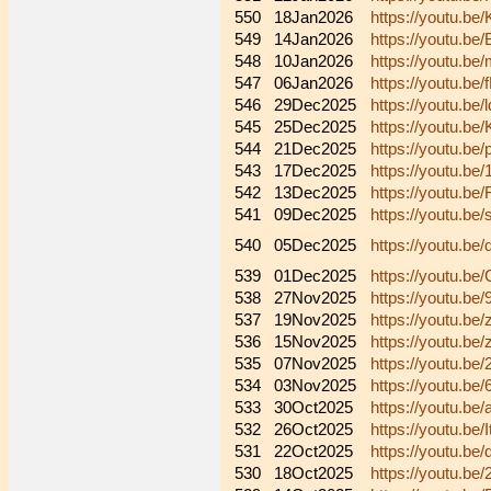
550
18Jan2026
https://youtu.b
549
14Jan2026
https://youtu.b
548
10Jan2026
https://youtu.b
547
06Jan2026
https://youtu.be
546
29Dec2025
https://youtu.be
545
25Dec2025
https://youtu.b
544
21Dec2025
https://youtu.
543
17Dec2025
https://youtu.b
542
13Dec2025
https://youtu.
541
09Dec2025
https://youtu.b
540
05Dec2025
https://youtu.
539
01Dec2025
https://youtu.b
538
27Nov2025
https://youtu.b
537
19Nov2025
https://youtu.b
536
15Nov2025
https://youtu.b
535
07Nov2025
https://youtu.b
534
03Nov2025
https://youtu.b
533
30Oct2025
https://youtu.be
532
26Oct2025
https://youtu.be
531
22Oct2025
https://youtu.be
530
18Oct2025
https://youtu.