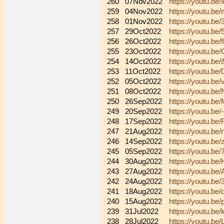
260
07Nov2022
https://youtu.b
259
04Nov2022
https://youtu.b
258
01Nov2022
https://youtu.b
257
29Oct2022
https://youtu.b
256
26Oct2022
https://youtu.be
255
23Oct2022
https://youtu.
254
14Oct2022
https://youtu.
253
11Oct2022
https://youtu.b
252
05Oct2022
https://youtu.b
251
08Oct2022
https://youtu.
250
26Sep2022
https://youtu.
249
20Sep2022
https://youtu.b
248
17Sep2022
https://youtu.b
247
21Aug2022
https://youtu.b
246
14Sep2022
https://youtu.b
245
05Sep2022
https://youtu.be
244
30Aug2022
https://youtu.b
243
27Aug2022
https://youtu.b
242
24Aug2022
https://youtu.b
241
18Aug2022
https://youtu.b
240
15Aug2022
https://youtu.b
239
31Jul2022
https://youtu.
238
28Jul2022
https://youtu.be