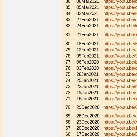
86
08Mar2021
https://youtu.be
85
05Mar2021
https://youtu.b
84
02Mar2021
https://youtu.b
83
27Feb2021
https://youtu.
82
24Feb2021
https://youtu.be
81
21Feb2021
https://youtu.
80
18Feb2021
https://youtu.
79
12Feb2021
https://youtu.be
78
09Feb2021
https://youtu.be
77
06Feb2020
https://youtu.b
76
03Feb2020
https://youtu.b
75
28Jan2021
https://youtu.
74
25Jan2021
https://youtu.b
73
22Jan2021
https://youtu.b
72
19Jan2021
https://youtu.b
71
16Jan2021
https://youtu.b
70
29Dec2020
https://youtu.b
69
26Dec2020
https://youtu.b
68
23Dec2020
https://youtu.b
67
20Dec2020
https://youtu.b
66
17Dec2020
https://youtu.b