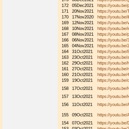
172
05Dec2021
https://youtu.
171
20Nov2021
https://youtu.be
170
17Nov2020
https://youtu.be
169
12Nov2021
https://youtu.
168
10Nov2021
https://youtu.b
167
08Nov2021
https://youtu.be
166
06Nov2021
https://youtu.b
165
04Nov2021
https://youtu.be
164
31Oct2021
https://youtu.
163
23Oct2021
https://youtu.b
162
29Oct2021
https://youtu.b
161
27Oct2021
https://youtu.
160
21Oct2021
https://youtu.
159
19Oct2021
https://youtu.be
158
17Oct2021
https://youtu.b
157
13Oct2021
https://youtu.be
156
11Oct2021
https://youtu.be
155
09Oct2021
https://youtu.b
154
07Oct2021
https://youtu.be
153
03Oct2021
https://youtu.