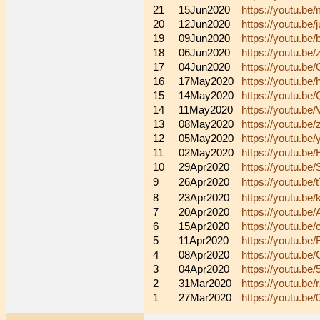
21
15Jun2020
https://youtu.b
20
12Jun2020
https://youtu.b
19
09Jun2020
https://youtu.
18
06Jun2020
https://youtu.
17
04Jun2020
https://youtu.
16
17May2020
https://youtu.
15
14May2020
https://youtu.
14
11May2020
https://youtu.b
13
08May2020
https://youtu.be
12
05May2020
https://youtu.b
11
02May2020
https://youtu.b
10
29Apr2020
https://youtu.b
9
26Apr2020
https://youtu.b
8
23Apr2020
https://youtu.be
7
20Apr2020
https://youtu.be
6
15Apr2020
https://youtu.b
5
11Apr2020
https://youtu.b
4
08Apr2020
https://youtu.b
3
04Apr2020
https://youtu.b
2
31Mar2020
https://youtu.b
1
27Mar2020
https://youtu.b