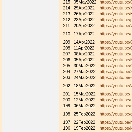
215
05May2022
https://youtu.be
214
29Apr2022
https://youtu.b
213
26Apr2022
https://youtu.b
212
23Apr2022
https://youtu.b
211
20Apr2022
https://youtu.be
210
17Apr2022
https://youtu.b
209
14Apr2022
https://youtu.b
208
11Apr2022
https://youtu.b
207
08Apr2022
https://youtu.b
206
05Apr2022
https://youtu.
205
30Mar2022
https://youtu.b
204
27Mar2022
https://youtu.b
203
24Mar2022
https://youtu.b
202
18Mar2022
https://youtu.be
201
15Mar2022
https://youtu.be
200
12Mar2022
https://youtu.b
199
06Mar2022
https://youtu.b
198
25Feb2022
https://youtu.b
197
22Feb2022
https://youtu.b
196
19Feb2022
https://youtu.b