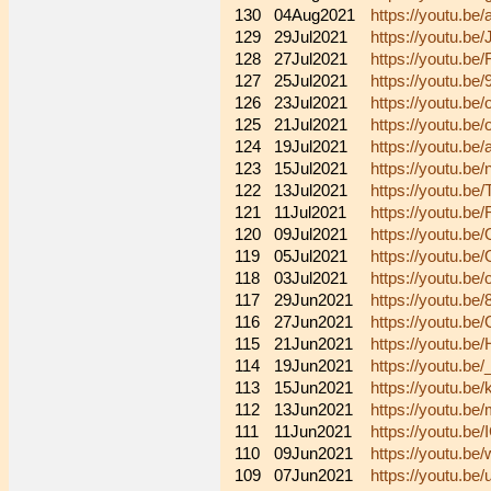
130
04Aug2021
https://youtu.be
129
29Jul2021
https://youtu.be
128
27Jul2021
https://youtu.
127
25Jul2021
https://youtu.b
126
23Jul2021
https://youtu.be
125
21Jul2021
https://youtu.b
124
19Jul2021
https://youtu.b
123
15Jul2021
https://youtu.
122
13Jul2021
https://youtu.
121
11Jul2021
https://youtu.b
120
09Jul2021
https://youtu.b
119
05Jul2021
https://youtu.b
118
03Jul2021
https://youtu.
117
29Jun2021
https://youtu.
116
27Jun2021
https://youtu.be
115
21Jun2021
https://youtu.b
114
19Jun2021
https://youtu.b
113
15Jun2021
https://youtu.b
112
13Jun2021
https://youtu.b
111
11Jun2021
https://youtu.b
110
09Jun2021
https://youtu.b
109
07Jun2021
https://youtu.be