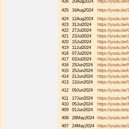
426
20Aug2024
https://youtu.
425
16Aug2024
https://youtu.b
424
12Aug2024
https://youtu.b
423
31Jul2024
https://youtu.be/
422
27Jul2024
https://youtu.
421
23Jul2024
https://youtu.be
420
15Jul2024
https://youtu.be
419
11Jul2024
https://youtu.
418
07Jul2024
https://youtu.b
417
03Jul2024
https://youtu.be
416
29Jun2024
https://youtu.be
415
25Jun2024
https://youtu.b
414
21Jun2024
https://youtu.b
413
13Jun2024
https://youtu.b
412
09Jun2024
https://youtu.
411
17Jun2024
https://youtu.b
410
05Jun2024
https://youtu.b
409
01Jun2024
https://youtu.b
408
28May2024
https://youtu.b
407
24May2024
https://youtu.be