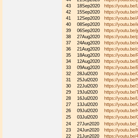
43
18Sep2020
https://youtu.
42
15Sep2020
https://youtu.b
41
12Sep2020
https://youtu.b
40
08Sep2020
https://youtu.be/
39
06Sep2020
https://youtu.b
38
27Aug2020
https://youtu.b
37
24Aug2020
https://youtu.b
36
21Aug2020
https://youtu.
35
18Aug2020
https://youtu.b
34
12Aug2020
https://youtu.be
33
09Aug2020
https://youtu.
32
28Jul2020
https://youtu.
31
25Jul2020
https://youtu.b
30
22Jul2020
https://youtu.
29
19Jul2020
https://youtu.
28
16Jul2020
https://youtu.be
27
13Jul2020
https://youtu.b
26
09Jul2020
https://youtu.b
25
03Jul2020
https://youtu.b
24
27Jun2020
https://youtu.b
23
24Jun2020
https://youtu.
22
21Jun2020
https://youtu.b