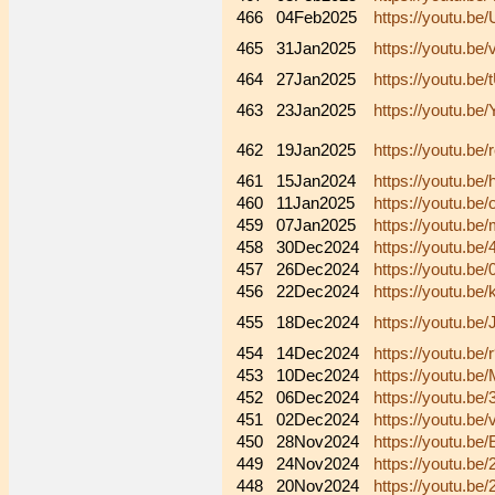
466
04Feb2025
https://youtu.b
465
31Jan2025
https://youtu.b
464
27Jan2025
https://youtu.b
463
23Jan2025
https://youtu.be/
462
19Jan2025
https://youtu.be
461
15Jan2024
https://youtu.b
460
11Jan2025
https://youtu.b
459
07Jan2025
https://youtu.b
458
30Dec2024
https://youtu.b
457
26Dec2024
https://youtu.b
456
22Dec2024
https://youtu.b
455
18Dec2024
https://youtu.be
454
14Dec2024
https://youtu.be
453
10Dec2024
https://youtu.
452
06Dec2024
https://youtu.be
451
02Dec2024
https://youtu.be
450
28Nov2024
https://youtu.
449
24Nov2024
https://youtu.be
448
20Nov2024
https://youtu.be